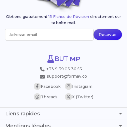
Obtiens gratuitement
15 Fiches de Révision
directement sur
ta boîte mail.
Recevoir
Adresse email
BUT
MP
+33 9 39 03 36 55
support@formav.co
Facebook
Instagram
Threads
X (Twitter)
Liens rapides
Page d'accueil
Mentions légales