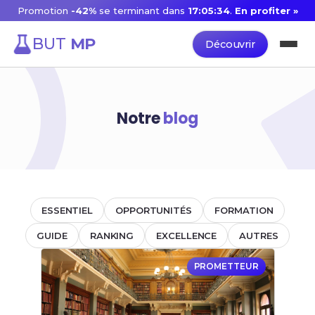
Promotion
-42%
se terminant dans
17:05:34
.
En profiter »
BUT
MP
Découvrir
Notre
blog
ESSENTIEL
OPPORTUNITÉS
FORMATION
GUIDE
RANKING
EXCELLENCE
AUTRES
PROMETTEUR