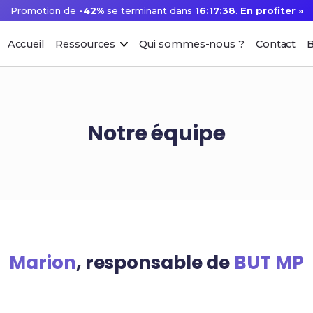
Promotion de
-42%
se terminant dans
16:17:38
.
En profiter »
Accueil
Ressources
Qui sommes-nous ?
Contact
B
Notre équipe
Marion
, responsable de
BUT MP