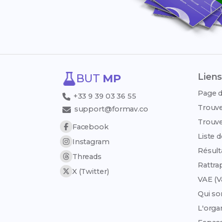
Liens
BUT
MP
Page d
+33 9 39 03 36 55
Trouve
support@formav.co
Trouve
Facebook
Liste 
Instagram
Résult
Threads
Rattra
X (Twitter)
VAE (V
Qui s
L'org