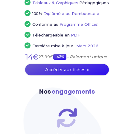
Tableaux & Graphiques
Pédagogiques
100%
Diplômé•e ou Remboursé•e
Conforme au
Programme Officiel
Téléchargeable en
PDF
Dernière mise à jour :
Mars 2026
14€
23,99€
– Paiement unique
-42%
Accéder aux fiches »
Nos
engagements