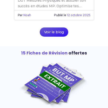
DUT Mesures Physiques et assurer ton
succès en études MP. Optimise tes
chances de réussite en Mesure Physique
Par
Noah
Publié le
12 octobre 2025
dès maintenant.
Voir le blog
15 Fiches de Révision
offertes