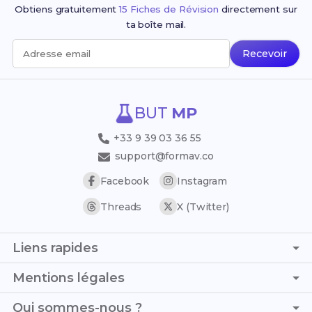
Obtiens gratuitement
15 Fiches de Révision
directement sur
ta boîte mail.
Recevoir
Adresse email
BUT
MP
+33 9 39 03 36 55
support@formav.co
Facebook
Instagram
Threads
X (Twitter)
Liens rapides
Page d'accueil
Mentions légales
Trouver son stage
C.G.V. - C.G.U.
Qui sommes-nous ?