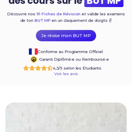
des cours sur le
BUT MP
Découvre nos
91 Fiches de Révision
et valide les examens
de ton
BUT MP
en un claquement de
doigts ✌️
Je révise mon BUT MP
Conforme au Programme Officiel
Garanti Diplômé•e ou Remboursé•e
4,3/5 selon les Étudiants
Voir les avis