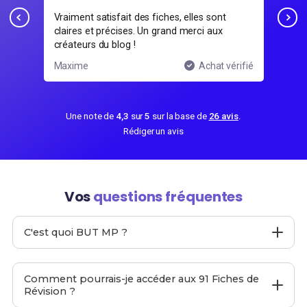
Vraiment satisfait des fiches, elles sont
C'es
e.
claires et précises. Un grand merci aux
erre
créateurs du blog !
ifié
Maxime
Achat vérifié
Em
Une note de
4,3
sur
5
sur la base de
26 avis
.
Rédiger un avis
Vos
questions fréquentes
C'est quoi BUT MP ?
BUT MP
est un site web proposant
91 Fiches de
Révision
pour le
BUT MP
afin de t'aider à préparer ton
Comment pourrais-je accéder aux 91 Fiches de
examen final.
Révision ?