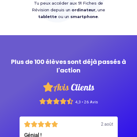
Tu peux accéder aux 91 Fiches de
Révision depuis un
ordinateur
, une
tablette
ou un
smartphone
.
Plus de 100 élèves sont déjà passés à
l'action
Avis
Clients
4,3 • 26 Avis
août
2 août
Génial !
Bo