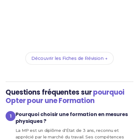
Prêt(e) à réussir ton examen ?
Révise efficacement avec nos
91 Fiches de Révision
pour le BUT MP et maximise tes chances de réussite
!
Découvrir les Fiches de Révision →
Questions fréquentes sur
pourquoi
Opter pour une Formation
Pourquoi choisir une formation en mesures
physiques ?
La MP est un diplôme d'État de 3 ans, reconnu et
apprécié par le marché du travail. Ses compétences