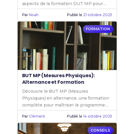
aspects de la formation DUT MP pour
mieux t'orienter dans ton choix d'études.
Par
Noah
Publié le
21 octobre 2025
FORMATION
BUT MP (Mesures Physiques):
Alternance et Formation
Découvre le BUT MP (Mesures
Physiques) en alternance, une formation
complète pour maîtriser le programme
Mesure Physique et booster ta carrière.
Par
Clément
Publié le
14 octobre 2025
CONSEILS