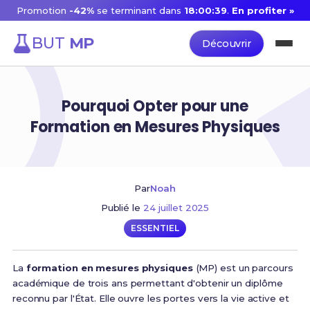
Promotion
-42%
se terminant dans
18:00:39
.
En profiter »
BUT
MP
Découvrir
Pourquoi Opter pour une
Formation en Mesures Physiques
Par
Noah
Publié le
24 juillet 2025
ESSENTIEL
La
formation en mesures physiques
(MP) est un parcours
académique de trois ans permettant d'obtenir un diplôme
reconnu par l'État. Elle ouvre les portes vers la vie active et