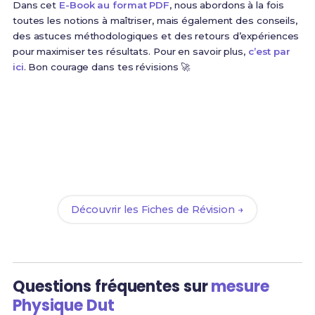
Dans cet
E-Book au format PDF
, nous abordons à la fois
toutes les notions à maîtriser, mais également des conseils,
des astuces méthodologiques et des retours d’expériences
pour maximiser tes résultats. Pour en savoir plus,
c’est par
ici
. Bon courage dans tes révisions 🚀
Prêt(e) à réussir ton examen ?
Révise efficacement avec nos
91 Fiches de Révision
pour le BUT MP et maximise tes chances de réussite
!
Découvrir les Fiches de Révision →
Questions fréquentes sur
mesure
Physique Dut