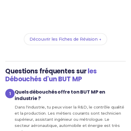
Prêt(e) à réussir ton examen ?
Révise efficacement avec nos
91 Fiches de Révision
pour le BUT MP et maximise tes chances de réussite
!
Découvrir les Fiches de Révision →
Questions fréquentes sur
les
Débouchés d'un BUT MP
Quels débouchés offre ton BUT MP en
industrie ?
Dans l'industrie, tu peux viser la R&D, le contrôle qualité
et la production. Les métiers courants sont technicien
supérieur, assistant ingénieur ou métrologue. Le
secteur aéronautique, automobile et énergie est très