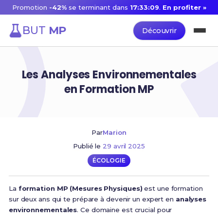
Promotion
-42%
se terminant dans
17:33:08
.
En profiter »
BUT
MP
Découvrir
Les Analyses Environnementales
en Formation MP
Par
Marion
Publié le
29 avril 2025
ÉCOLOGIE
La
formation MP (Mesures Physiques)
est une formation
sur deux ans qui te prépare à devenir un expert en
analyses
environnementales
. Ce domaine est crucial pour