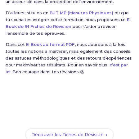
un acteur clé dans la protection de l'environnement.
D'ailleurs, si tu es en
BUT MP (Mesures Physiques)
ou que
tu souhaites intégrer cette formation, nous proposons un
E-
Book de 91 Fiches de Révision
pour t’aider à réviser
l’ensemble de tes épreuves.
Dans cet
E-Book au format PDF
, nous abordons à la fois
toutes les notions à maîtriser, mais également des conseils,
des astuces méthodologiques et des retours d’expériences
pour maximiser tes résultats. Pour en savoir plus,
c’est par
ici
. Bon courage dans tes révisions 🚀
Prêt(e) à réussir ton examen ?
Révise efficacement avec nos
91 Fiches de Révision
pour le BUT MP et maximise tes chances de réussite
!
Découvrir les Fiches de Révision →