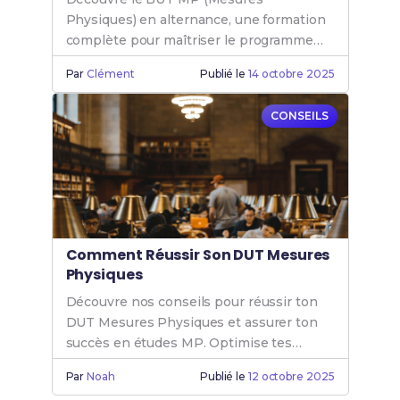
Physiques) en alternance, une formation
complète pour maîtriser le programme
Mesure Physique et booster ta carrière.
Par
Clément
Publié le
14 octobre 2025
CONSEILS
Comment Réussir Son DUT Mesures
Physiques
Découvre nos conseils pour réussir ton
DUT Mesures Physiques et assurer ton
succès en études MP. Optimise tes
chances de réussite en Mesure Physique
Par
Noah
Publié le
12 octobre 2025
dès maintenant.