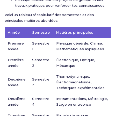
travaux pratiques pour renforcer tes connaissances.
Voici un tableau récapitulatif des semestres et des
principales matières abordées :
Année
Semestre
Matières principales
Première
Semestre
Physique générale, Chimie,
année
1
Mathématiques appliquées
Première
Semestre
Électronique, Optique,
année
2
Mécanique
Thermodynamique,
Deuxième
Semestre
Électromagnétisme,
année
3
Techniques expérimentales
Deuxième
Semestre
Instrumentations, Métrologie,
année
4
Stage en entreprise
Troisième
Semestre
Projets de groupe,