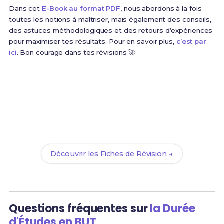
Dans cet
E-Book au format PDF
, nous abordons à la fois
toutes les notions à maîtriser, mais également des conseils,
des astuces méthodologiques et des retours d’expériences
pour maximiser tes résultats. Pour en savoir plus,
c’est par
ici
. Bon courage dans tes révisions 🚀
Prêt(e) à réussir ton examen ?
Révise efficacement avec nos
91 Fiches de Révision
pour le BUT MP et maximise tes chances de réussite
!
Découvrir les Fiches de Révision →
Questions fréquentes sur
la Durée
d'Études en BUT